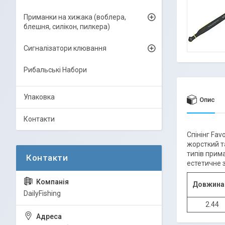
Приманки на хижака (воблера,
блешня, силікон, пилкера)
Сигналізатори клювання
Рибальські Набори
Упаковка
Опис
Контакти
Спінінг Fav
жорсткий та
типів прима
естетичне з
Довжина
DailyFishing
2.44