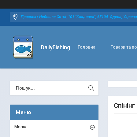
Проспект Небесної Сотні, 101 "Кладовка", 65104, Одеса, Україна
DailyFishing
Головна
Товари та п
Спінінг
Меню