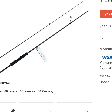
1 68
Купи
+380 (6
У компа
будь-я
поверн
ів
0
0
Годин
0
0
Хвилин
0
0
Секунд