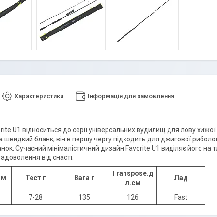
Характеристики
Інформація для замовлення
orite U1 відноситься до серії універсальних вудилищ для лову хижої
 швидкий бланк, він в першу чергу підходить для джигової риболовл
нок. Сучасний мінімалістичний дизайн Favorite U1 виділяє його на тл
адоволення від снасті.
Transpose.д
 м
Тест г
Вага г
Лад
л.см
7-28
135
126
Fast