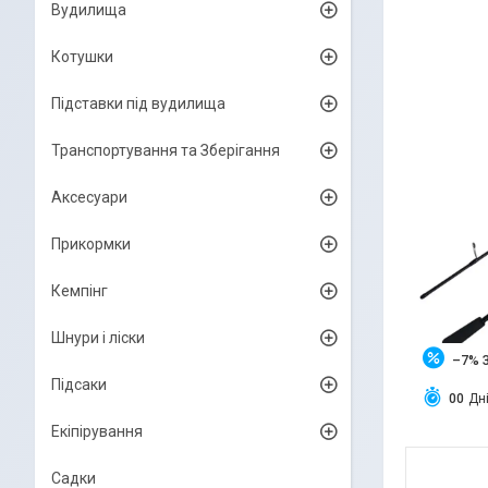
Вудилища
Котушки
Підставки під вудилища
Транспортування та Зберігання
Аксесуари
Прикормки
Кемпінг
Шнури і ліски
–7%
Підсаки
0
0
Дн
Екіпірування
Садки