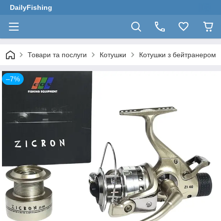
DailyFishing
Товари та послуги
Котушки
Котушки з бейтранером
–7%