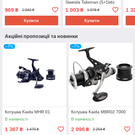
Siweida Talisman.(5+1bb)
969
1 003
1 3
₴
₴
1 042 ₴
1 078 ₴
Купити
Купити
Акційні пропозиції та новинки
–7%
–7%
Котушка Kaida MHR 01
Котушка Kaida MBR02 7000
В наявності
В наявності
1 367
2 096
₴
₴
1 470 ₴
2 254 ₴