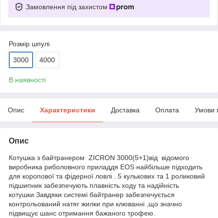
Замовлення під захистом
Розмір шпулі
3000
4000
В наявності
Опис
Характеристики
Доставка
Оплата
Умови 
Опис
Котушка з байтранером ZICRON 3000(5+1)від відомого
виробника риболовного приладдя EOS найбільше підходить
для коропової та фідерної ловлі . 5 кулькових та 1 роликовий
підшипник забезпечують плавність ходу та надійність
котушки.Завдяки системі байтранер забезпечується
контрольований натяг жилки при клюванні ,що значно
підвищує шанс отримання бажаного трофею.