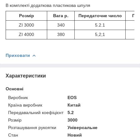
В комплекті додаткова пластикова шпуля
Розмір
Вага р.
Передаточне число
Під
ZI 3000
340
5.2.1
ZI 4000
380
5,2;1
Приховати
Характеристики
Основні
Виробник
EOS
Країна виробник
Китай
Передавальний коефіцієнт
5.2
Розмір
3000
Розташування рукоятки
Універсальне
Стан
Новий