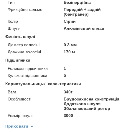
Тип
Безінерційна
Фрикційне гальмо
Передній + задній
(байтранер)
Колір
Сірий
Шпуля
Алюмінієвий сплав
Ємність шпулі
Діаметр волосіні
0.3 мм
Довжина волосіні
170 м
Підшипники
Роликові підшипники
1
Кулькові підшипники
5
Користувальницькі характеристики
Вага
340г
Особливості
Брудозахисна конструкція,
Додаткова шпуля,
Збалансований ротор
Розмір шпулі
3000
Приховати