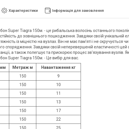
Характеристики
Інформація для замовлення
он Super Tiagra 150м. - це рибальська волосінь останнього поколі
 стійкість до зовнішнього пошкодження. Завдяки своїй унікальній е
яжність із міцністю на вузлах. Він не має пам'яті і не скручується
го спорядження. Завдяки своїй неперевершеній еластичності цей 
танції, а також полегшує та прискорює процес зв'язування вузлів. 
н Super Tiagra 150м. - Це вибір для вас.
 мм
Метраж м
Навантаження кг
150
9
150
10
150
11
150
13
150
17
150
22
150
25