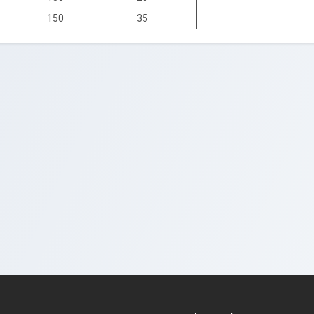
150
35