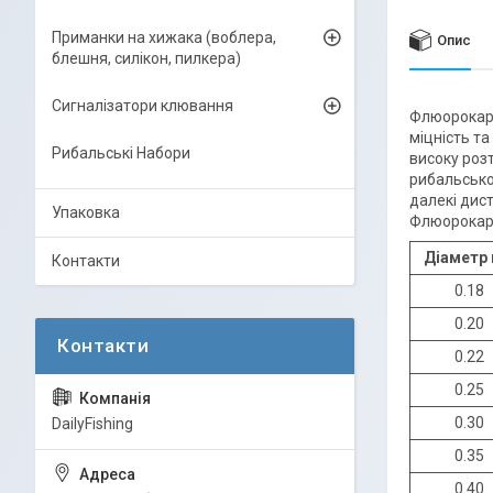
Приманки на хижака (воблера,
Опис
блешня, силікон, пилкера)
Сигналізатори клювання
Флюорокарб
міцність та
Рибальські Набори
високу розт
рибальсько
далекі дис
Упаковка
Флюорокарбо
Діаметр
Контакти
0.18
0.20
0.22
0.25
0.30
DailyFishing
0.35
0.40