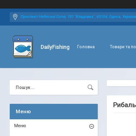
Проспект Небесної Сотні, 101 "Кладовка", 65104, Одеса, Україна
DailyFishing
Головна
Товари та п
Рибаль
Меню