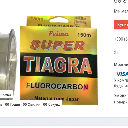
68 ₴
Мініма
Купи
+380 (6
У компа
будь-я
поверн
ів
0
0
Годин
0
0
Хвилин
0
0
Секунд