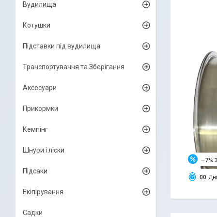
Вудилища
Котушки
Підставки під вудилища
Транспортування та Зберігання
Аксесуари
Прикормки
Кемпінг
Шнури і ліски
–7%
Підсаки
0
0
Дн
Екіпірування
Садки