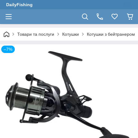
DailyFishing
Товари та послуги
Котушки
Котушки з бейтранером
–7%