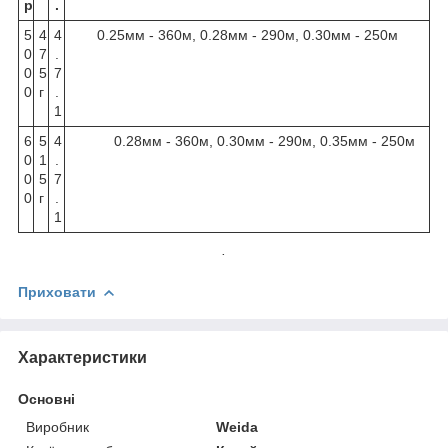
р
.
5
4
4
0.25мм - 360м, 0.28мм - 290м, 0.30мм - 250м
0
7
.
0
5
7
0
г
.
1
6
5
4
0.28мм - 360м, 0.30мм - 290м, 0.35мм - 250м
0
1
.
0
5
7
0
г
.
1
.
Приховати
Характеристики
Основні
Виробник
Weida