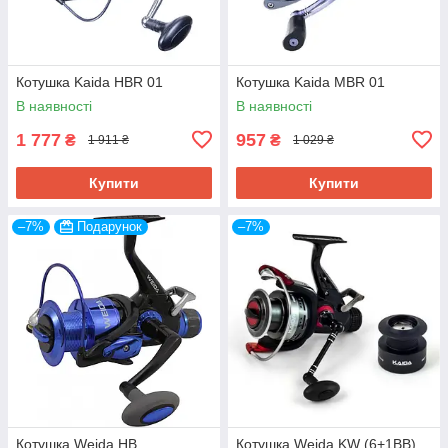
Котушка Kaida HBR 01
Котушка Kaida MBR 01
В наявності
В наявності
1 777
957
₴
₴
1 911 ₴
1 029 ₴
Купити
Купити
–7%
Подарунок
–7%
Котушка Weida HB
Котушка Weida KW (6+1BB)