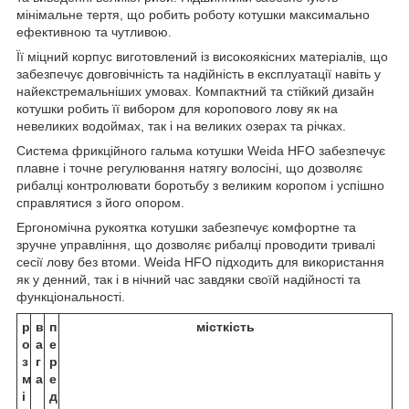
мінімальне тертя, що робить роботу котушки максимально
ефективною та чутливою.
Її міцний корпус виготовлений із високоякісних матеріалів, що
забезпечує довговічність та надійність в експлуатації навіть у
найекстремальніших умовах. Компактний та стійкий дизайн
котушки робить її вибором для коропового лову як на
невеликих водоймах, так і на великих озерах та річках.
Система фрикційного гальма котушки Weida HFO забезпечує
плавне і точне регулювання натягу волосіні, що дозволяє
рибалці контролювати боротьбу з великим коропом і успішно
справлятися з його опором.
Ергономічна рукоятка котушки забезпечує комфортне та
зручне управління, що дозволяє рибалці проводити тривалі
сесії лову без втоми. Weida HFO підходить для використання
як у денний, так і в нічний час завдяки своїй надійності та
функціональності.
р
в
п
місткість
о
а
е
з
г
р
м
а
е
і
д