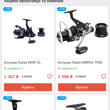
Акційні пропозиції та новинки
–7%
–7%
Котушка Kaida MHR 01
Котушка Kaida MBR02 7000
В наявності
В наявності
1 367
2 096
₴
₴
1 470 ₴
2 254 ₴
Купити
Купити
–7%
–7%