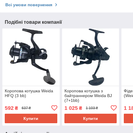
Всі умови повернення
Подібні товари компанії
Коропова котушка Weida
Коропова котушка з
Фіде
HFQ (3 bb)
байтраннером Weida BJ
(Wei
(7+1bb)
592
1 025
1 1
₴
₴
637 ₴
1 103 ₴
Купити
Купити