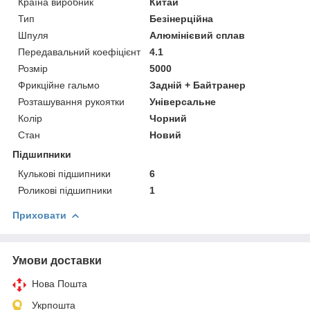
Країна виробник
Китай
Тип
Безінерційна
Шпуля
Алюмінієвий сплав
Передавальний коефіцієнт
4.1
Розмір
5000
Фрикційне гальмо
Задній + Байтранер
Розташування рукоятки
Універсальне
Колір
Чорний
Стан
Новий
Підшипники
Кулькові підшипники
6
Роликові підшипники
1
Приховати
Умови доставки
Нова Пошта
Укрпошта