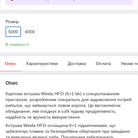
Розмір
5000
6000
В наявності
Опис
Характеристики
Доставка
Оплата
Умови п
Опис
Карпова котушка Weida HFO (6+1 bb) є спеціалізованим
пристроєм, розробленим спеціально для задоволення потреб
рибалок, що займаються ловом коропа. Це високоякісне
обладнання, яке поєднує в собі чудову продуктивність,
надійність та зручність використання.
Котушка Weida HFO оснащена 6+1 підшипниками, що
забезпечує плавне та безперебійне обертання при закиданні
та виведенні великої риби. Підшипники забезпечують