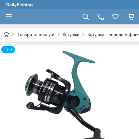
DailyFishing
Товари та послуги
Котушки
Котушки з переднім фри
–7%