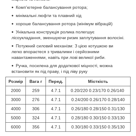
Комп'ютерне балансування ротора;
мінімальні люфти та плавний хід
хороше балансування ротора (мінімум вібрацій)
Унікальна конструкція ролика полегшує
лісоукладання, зменшуючи ризик заплутування волосіні.
Потужний силовий механізм: З цією котушкою ви
легко впораєтеся з тривалими і серйозними
навантаженнями, навіть при лові великої риби.
Ручка, посилена для додаткової міцності, можна
встановити як під праву, і під ліву руку
Розмір
Вага г
Перед.
Місткість
2000
259
4.7.1
0.20/220 0.23/170 0.26/140
3000
276
4.7.1
0.24/200 0.26/170 0.28/140
4000
306
4.7.1
0.26/180 0.28/150 0.31/130
5000
324
4.7.1
0.28/180 0.30/150 0.33/130
6000
356
4.7.1
0.30/180 0.33/150 0.35/130