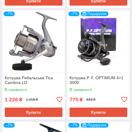
Купити
Купити
–7%
–7%
Подарунок
Котушка Рибальська Tica
Котушка P. F. OPTIMUM 4+1
Cambria LD
3000
В наявності
В наявності
1 226
775
₴
₴
1 318 ₴
833 ₴
Купити
Купити
–7%
–7%
Подарунок