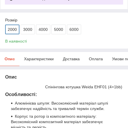
Розмір
2000
3000
4000
5000
6000
В наявності
Опис
Характеристики
Доставка
Оплата
Умови п
Опис
Спінінгова котушка Weida EHF01 (4+1bb)
Особливості:
Алюмінієва шпуля: Високоякісний матеріал шпулі
забезпечує надійність та тривалий термін служби.
Корпус та ротор із композитного матеріалу:
Високоякісний композитний матеріал забезпечує
міцність та легкість.