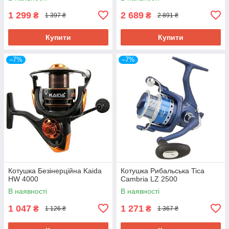
1 299
2 689
₴
₴
1 397 ₴
2 891 ₴
Купити
Купити
–7%
–7%
Котушка Безінерційна Kaida
Котушка Рибальська Tica
HW 4000
Cambria LZ 2500
В наявності
В наявності
1 047
1 271
₴
₴
1 126 ₴
1 367 ₴