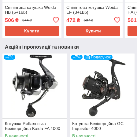
Спінінгова котушка Weida
Спінінгова котушка Weida
Спін
HB (5+1bb)
EF (3+1bb)
HA (
506
472
501
₴
₴
544 ₴
507 ₴
Купити
Купити
Акційні пропозиції та новинки
–7%
–7%
Подарунок
Котушка Рибальська
Котушка Безінерційна GC
Безінерційна Kaida FA 4000
Inquisitor 4000
В наявності
В наявності